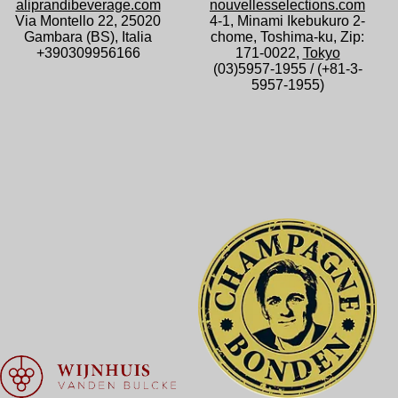
aliprandibeverage.com
nouvellesselections.com
Via Montello 22, 25020
4-1, Minami Ikebukuro 2-
Gambara (BS), Italia
chome, Toshima-ku, Zip:
+390309956166
171-0022,
Tokyo
(03)5957-1955 / (+81-3-
5957-1955)