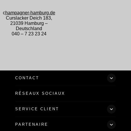
c
hampagner-hamburg.de
Curslacker Deich 183,
21039 Hamburg –
Deutschland
040 – 7 23 23 24
CONTACT
Du Lundi au Samedi
RÉSEAUX SOCIAUX
Sur rendez-vous
Dimanche : Fermé
SERVICE CLIENT
Vente à emporter et dégustation (sur rendez-vous)
Livraison
PARTENAIRE
Réserver
OFFICES DU TOURISME